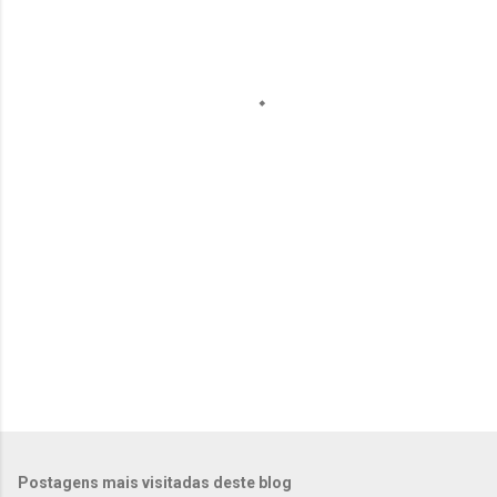
e
n
t
á
r
i
o
s
Postagens mais visitadas deste blog