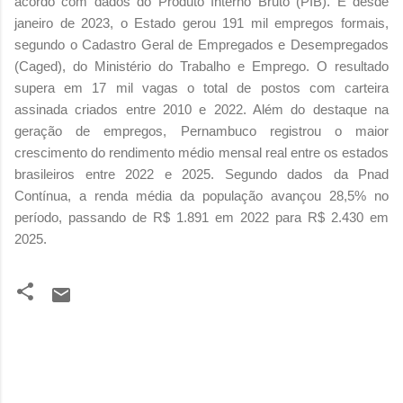
acordo com dados do Produto Interno Bruto (PIB). E desde
janeiro de 2023, o Estado gerou 191 mil empregos formais,
segundo o Cadastro Geral de Empregados e Desempregados
(Caged), do Ministério do Trabalho e Emprego. O resultado
supera em 17 mil vagas o total de postos com carteira
assinada criados entre 2010 e 2022. Além do destaque na
geração de empregos, Pernambuco registrou o maior
crescimento do rendimento médio mensal real entre os estados
brasileiros entre 2022 e 2025. Segundo dados da Pnad
Contínua, a renda média da população avançou 28,5% no
período, passando de R$ 1.891 em 2022 para R$ 2.430 em
2025.
C
o
m