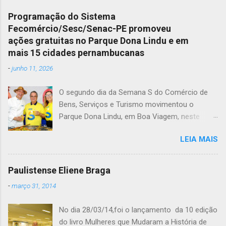
Programação do Sistema
Fecomércio/Sesc/Senac-PE promoveu
ações gratuitas no Parque Dona Lindu e em
mais 15 cidades pernambucanas
-
junho 11, 2026
O segundo dia da Semana S do Comércio de
Bens, Serviços e Turismo movimentou o
Parque Dona Lindu, em Boa Viagem, neste
sábado (16), com uma intensa programação
LEIA MAIS
gratuita voltada à população. Realizada em
Pernambuco pelo Sistema
Fecomércio/Sesc/Senac-PE, por iniciativa da
Paulistense Eliene Braga
Confederação Nacional do Comércio de Bens,
-
março 31, 2014
Serviços e Turismo (CNC), a ação reuniu
atividades nas áreas de saúde, educação
No dia 28/03/14,foi o lançamento da 10 edição
profissional, gastronomia, inovação, esporte,
do livro Mulheres que Mudaram a História de
sustentabilidade, cultura e lazer. Ao longo do