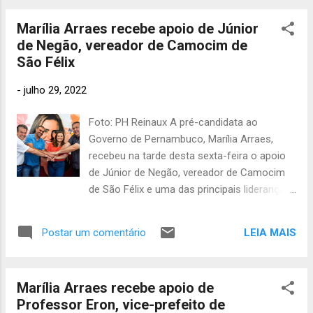
NORTE JANGA (9h às 16h): Vacinação
bro 2018
da região.
Infantil 4+ Quarta dose 40+ Vacinação...
135
Marília Arraes recebe apoio de Júnior
outubr
de Negão, vereador de Camocim de
o 2018
43
São Félix
janeiro 2018
40
-
julho 29, 2022
dezem
bro 2017
Foto: PH Reinaux A pré-candidata ao
141
novem
Governo de Pernambuco, Marília Arraes,
bro 2017
recebeu na tarde desta sexta-feira o apoio
180
outubr
de Júnior de Negão, vereador de Camocim
o 2017
de São Félix e uma das principais lideranças
177
políticas da região. "Vamos caminhar ao
setem
bro 2017
lado de Marília Arraes, André de Paula e
LEIA MAIS
Postar um comentário
151
Sebastião Oliveira para reconstruir
agost
Pernambuco", afirma o vereador.
o 2017
155
julho
Marília Arraes recebe apoio de
2017
216
Professor Eron, vice-prefeito de