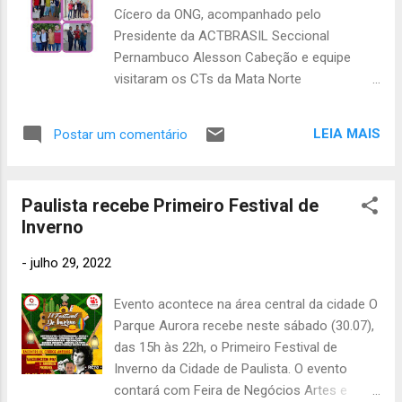
Paulistense sairá rumo a cidade de Limoeiro
265
Cícero da ONG, acompanhado pelo
as 11:00 hs do estádio Ademir Cunha. A
agost
Presidente da ACTBRASIL Seccional
o 2013
Seleção de Paulista é a atual campeã da
Pernambuco Alesson Cabeção e equipe
304
Copa do Interior e é apoiada pela Secretaria
julho
visitaram os CTs da Mata Norte
de Turismo, Cultura, Esportes e Juventude.
2013
375
Pernambucana. Os Conselheiros Tutelares
de Itambé, Camutanga, Ferreiros e Condado
junho 2013
LEIA MAIS
Postar um comentário
297
todos os Municípios da Mata Norte de
maio
Pernambuco receberam com carinho e
2013
357
apreço as grande lideranças da categoria,
Paulista recebe Primeiro Festival de
abril 2013
sendo uma visita de cortesia. A união entre
366
Inverno
a categoria é algo jamais visto na história do
março
Conselho Tutelar Pernambucano e Brasileiro.
2013
385
-
julho 29, 2022
fevereiro
2013
304
Evento acontece na área central da cidade O
Parque Aurora recebe neste sábado (30.07),
janeiro 2013
das 15h às 22h, o Primeiro Festival de
446
deze
Inverno da Cidade de Paulista. O evento
mbro 2012
contará com Feira de Negócios Artes e
376