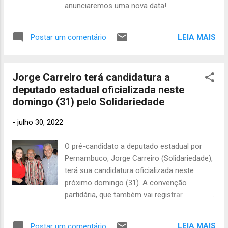
130
anunciaremos uma nova data!
junho
online . Novidades Esta edição do ProUni
2023
151
trará algumas inovações. Dentre elas,
maio 2023
inscrições que serão categorizadas como
LEIA MAIS
Postar um comentário
206
ampla concorrência ou ações afirmativas. A
abril
ordem de prioridade na chamada varia de
2023
174
acordo com a categoria da...
Jorge Carreiro terá candidatura a
março 2023
deputado estadual oficializada neste
249
fevere
domingo (31) pelo Solidariedade
iro 2023
189
-
julho 30, 2022
janeiro
2023
264
O pré-candidato a deputado estadual por
dezembro
Pernambuco, Jorge Carreiro (Solidariedade),
2022
207
terá sua candidatura oficializada neste
novembro
próximo domingo (31). A convenção
2022
177
partidária, que também vai registrar
oficialmente as pré-candidaturas da
outubro
2022
280
deputada Marília Arraes (Solidariedade), ao
LEIA MAIS
Postar um comentário