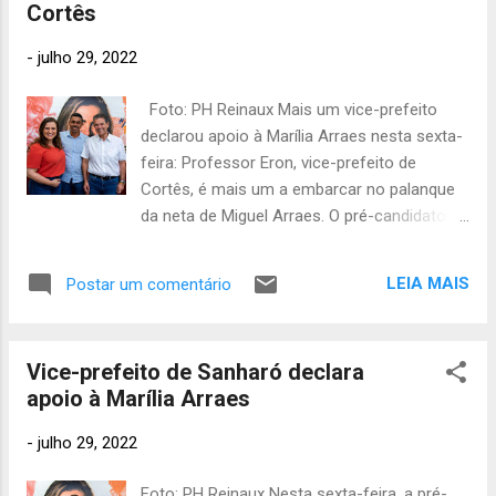
Cortês
junho 2017
222
maio
-
julho 29, 2022
2017
189
Foto: PH Reinaux Mais um vice-prefeito
abril 2017
182
declarou apoio à Marília Arraes nesta sexta-
março
feira: Professor Eron, vice-prefeito de
2017
323
Cortês, é mais um a embarcar no palanque
fevereiro
da neta de Miguel Arraes. O pré-candidato
2017
301
ao Senado, André de Paula, também
participou do encontro. "Tenho certeza que
janeiro 2017
LEIA MAIS
Postar um comentário
372
Marília Arraes será eleita governadora e vai
deze
nos ajudar a levar desenvolvimento para o
mbro 2016
nosso município", afirma o vice-prefeito.
338
Vice-prefeito de Sanharó declara
novem
bro 2016
apoio à Marília Arraes
410
outubr
-
julho 29, 2022
o 2016
410
setem
Foto: PH Reinaux Nesta sexta-feira, a pré-