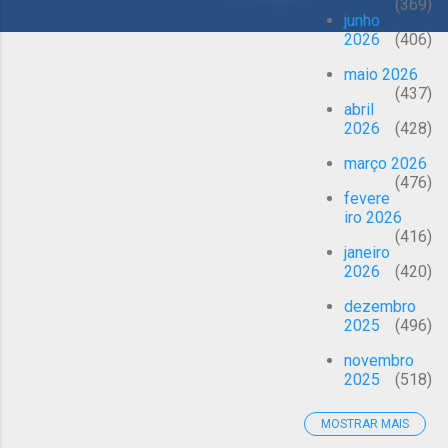
369
g
junho
e
2026
406
n
maio 2026
s
437
abril
2026
428
março 2026
476
fevere
iro 2026
416
janeiro
2026
420
dezembro
2025
496
novembro
2025
518
MOSTRAR MAIS
outubro