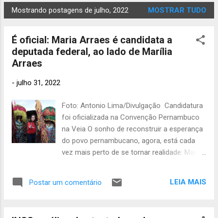
2025
568
Mostrando postagens de julho, 2022
MOSTRAR TUDO
setembro
2025
646
É oficial: Maria Arraes é candidata a
agosto
deputada federal, ao lado de Marília
2025
620
Arraes
julho 2025
642
-
julho 31, 2022
junho
2025
593
Foto: Antonio Lima/Divulgação Candidatura
maio 2025
foi oficializada na Convenção Pernambuco
489
na Veia O sonho de reconstruir a esperança
abril
2025
442
do povo pernambucano, agora, está cada
vez mais perto de se tornar realidade: Maria
março 2025
Arraes oficializou, neste domingo (31), na
379
fevere
convenção Movimento Pernambuco na Veia,
LEIA MAIS
Postar um comentário
iro 2025
no Classic Hall, a sua candidatura a
438
deputada federal. A convenção homologou
janeiro
2025
485
também o nome de Marília Arraes, como