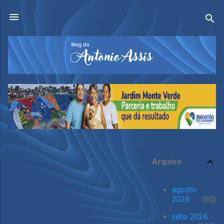
Pular para o conteúdo principal
Arquivo
P
o
agosto
s
2026
60
t
julho 2026
a