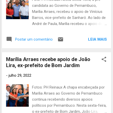
bro 2016
candidata ao Governo de Pernambuco,
221
Marília Arraes, recebeu o apoio de Vinícius
agost
o 2016
Barros, vice-prefeito de Sanharó. Ao lado de
177
André de Paula, Marília recebeu o apoio de
julho
Vinícius com muito entusiasmo. "O apoio de
2016
293
Vinícius será muito importante para a nossa
LEIA MAIS
Postar um comentário
junho 2016
caminhada", ressalta Marília. "Estamos
334
declarando apoio à Marília por acreditar que
maio
2016
416
ela será a melhor governadora da história de
Marília Arraes recebe apoio de João
Pernambuco", afirma Vinícius.
abril 2016
Lira, ex-prefeito de Bom Jardim
257
março
-
julho 29, 2022
2016
303
fevereiro
Fotos: PH Reinaux A chapa encabeçada por
2016
321
Marília Arraes ao Governo de Pernambuco
janeiro 2016
continua recebendo diversos apoios
450
políticos por Pernambuco. Nesta sexta-feira,
deze
o ex-prefeito de Bom Jardim, João Lira,
mbro 2015