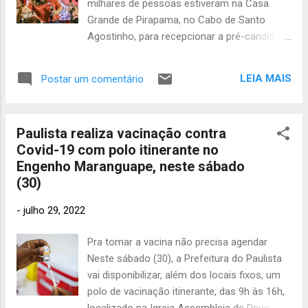
milhares de pessoas estiveram na Casa
2020
48
não combina com água”, explicou .
Grande de Pirapama, no Cabo de Santo
maio 2020
Agostinho, para recepcionar a pré-candidata
86
ao governo do Estado, Marília Arraes,
abril
durante o lançamento das pré-candidaturas
2020
75
LEIA MAIS
Postar um comentário
do ex-prefeito Lula Cabral à Assembleia
março 2020
Legislativa e da deputada estadual Fabíola
45
Cabral à Câmara dos Deputados. Marília
fevereir
Paulista realiza vacinação contra
o 2020
47
chegou acompanhada dos seus
Covid-19 com polo itinerante no
companheiros de chapa, os pré-candidatos
janeiro 2020
Engenho Maranguape, neste sábado
Sebastião Oliveira (vice) e André de Paula
58
(30)
dezem
(Senado). Nos discursos e nas expressões
bro 2019
no rosto de cada pessoa presente, a
44
-
julho 29, 2022
certeza da mudança em 2 de outubro de
novemb
ro 2019
16
2022. Marília começou agradecendo pela
Pra tomar a vacina não precisa agendar
energia positiva transmitida pela multidão. “É
outubro
Neste sábado (30), a Prefeitura do Paulista
dessa força que sentimos aqui no Cabo que
2019
30
vai disponibilizar, além dos locais fixos, um
a gente precisa para mudar e interromper
polo de vacinação itinerante, das 9h às 16h,
setembro
esse ciclo de sofrimento. É o nosso tempo.
2019
46