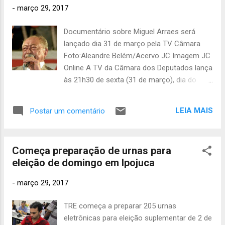
de Dispositivo Móvel), que é um registro
-
março 29, 2017
único do celular – semelhante ao chassi de
um carro. O cadastro deve ser feito no site
Documentário sobre Miguel Arraes será
da SDS (www.sds.pe.gov.br), no ícone
lançado dia 31 de março pela TV Câmara
identificado como “Alerta Celular”. Confira, a
Foto:Aleandre Belém/Acervo JC Imagem JC
seguir, um vídeo que explica de forma
Online A TV da Câmara dos Deputados lança
simplificada o passo a passo de como
às 21h30 de sexta (31 de março), dia do
funciona o serviço e como você pode se
Golpe Militar de 1964, o documentário Miguel
inscrever.
Arraes- Origem do líder, que retrata os
LEIA MAIS
Postar um comentário
primeiros anos da vida pública do cearense
que foi prefeito do Recife, governador de
Pernambuco, deputado federal e chegou a
Começa preparação de urnas para
ser cotado para presidente da República. Se
eleição de domingo em Ipojuca
estivesse vivo, teria completado 100 anos
em dezembro de 2016. Com depoimento de
-
março 29, 2017
cientistas políticos e jornalistas, o filme
mostra as conquistas sociais que Arraes
TRE começa a preparar 205 urnas
implantou durante os mandatos executivos.
eletrônicas para eleição suplementar de 2 de
O cenário desolador da educação no Recife