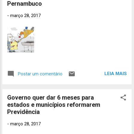
Pernambuco
crimes no âmbito da tipificação penal do
abuso de autoridade. Um deles é a chamada
-
março 28, 2017
“carteirada”, que é a utilização do cargo ou
função para evitar o cumprimento de uma
obrigação legal ou para obter vantagem ou
privilégio. O outro é o uso abusivo dos
meios de comunicação ou de redes sociais
pela autoridade encarregada de uma
investigação que antecipa a atribuição de
culpa, antes de concluída a investigação e
LEIA MAIS
Postar um comentário
formalizada a acusação. A proposta define
que não configura abuso de autoridade
divergir na interpretação de lei ou na
Governo quer dar 6 meses para
avaliação de fatos e prova...
estados e municípios reformarem
Previdência
-
março 28, 2017