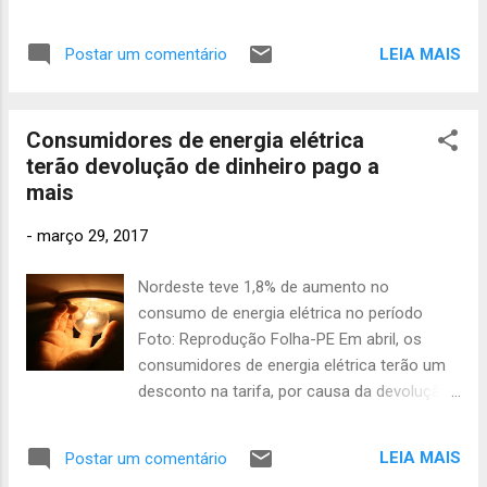
entre as quais estão os depoimentos de
fevereiro
deputados da oposição na Assembleia
delação premiada de executivos da
2012
503
pegam a estrada hoje para cumprir o
empreiteira Odebrecht, que citaram
LEIA MAIS
Postar um comentário
mesmo roteiro da comitiva governamental.
janeiro 2012
supostos pagamentos irregulares para a
383
A ideia é checar a veracidade de tudo que foi
campanha presidencial. O voto de Herman
anunciado e explorar eventuais “factoides”
Benjamin será conhecido somente no dia...
Consumidores de energia elétrica
lançados em Afogados da Ingazeira,
terão devolução de dinheiro pago a
Petrolândia e Arcoverde, municípios
mais
visitados pelo governador. O agendão da
vistoria obedece ao mesmo roteiro do
-
março 29, 2017
governador. Os deputados já pernoitam hoje
em Serra Talhada, a 415 km do Recife, e
Nordeste teve 1,8% de aumento no
amanhã logo cedo dão entrevista nas
consumo de energia elétrica no período
emissoras de rádio do município. Para o
Foto: Reprodução Folha-PE Em abril, os
expediente da tarde programaram visitas a
consumidores de energia elétrica terão um
obras e projetos inacabados de
desconto na tarifa, por causa da devolução
responsabilidade do Estado. A agenda é
dos valores cobrados a mais no ano
complementada numa plenária à noite, na
passado. A Agência Nacional de Energia
Câmara de Vereadores, nos mesmos
LEIA MAIS
Postar um comentário
Elétrica (Aneel) aprovou nesta terça-feira
moldes dos seminários oficiais do Governo,