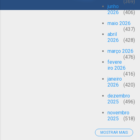
369
g
junho
e
2026
406
n
maio 2026
s
437
abril
2026
428
março 2026
476
fevere
iro 2026
416
janeiro
2026
420
dezembro
2025
496
novembro
2025
518
MOSTRAR MAIS
outubro