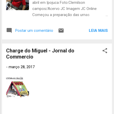
abril em Ipojuca Foto:Clemilson
no fim dos anos 1950 e o Movimento de
campos/Acervo JC Imagem JC Online
Cultura Popular implantado por ele, junto
Começou a preparação das urnas
com a ação de alfabetização liderada por
eletrônicas que vão funcionar domingo (2 de
Paulo Freire e o histórico Acordo do Campo,
abril) nas eleições suplementares de
que garantiu direitos ao trabalhador rural na
LEIA MAIS
Postar um comentário
prefeito em Ipojuca, no Litoral de
época são alguns dos temas tratados.
Pernambuco. O trabalho, que consiste na
Documentário sobre Arraes estar...
inserção dos dados da zona, seção,
Charge do Miguel - Jornal do
eleitores e candidatos, teve início nesta
Commercio
terça (28/03), informou o Tribunal Regional
Eleitoral. Após receberem os dados, as 205
-
março 28, 2017
urnas (entre elas, 17 reservas) serão
testadas, lacradas, identificadas e auditadas.
Ao final da atividade, as urnas permanecem
armazenadas até serem transportadas aos
locais de votação. O processo é
acompanhado por representantes das
coligações concorrentes. Eleitor de Ipojuca
não poderá ser preso a partir desta terça