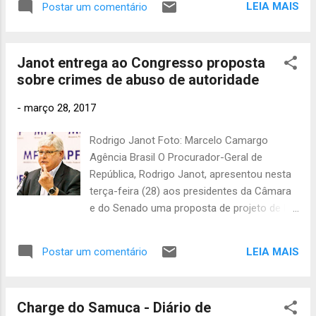
LEIA MAIS
Postar um comentário
Desde esta terça-feira até 48 horas após a
eleição, nenhum eleitor de Ipojuca poderá
ser preso, exceto em flagrante ou em razão
Janot entrega ao Congresso proposta
de sentença criminal condenatória ...
sobre crimes de abuso de autoridade
-
março 28, 2017
Rodrigo Janot Foto: Marcelo Camargo
Agência Brasil O Procurador-Geral de
República, Rodrigo Janot, apresentou nesta
terça-feira (28) aos presidentes da Câmara
e do Senado uma proposta de projeto de lei
que define os crimes de abuso de
autoridade. Janot levou a sugestão
LEIA MAIS
Postar um comentário
pessoalmente ao Congresso Nacional, onde
se reuniu com Rodrigo Maia (DEM-RJ) e
Eunício Oliveira (PMDB-CE). O texto
Charge do Samuca - Diário de
apresentado por Janot inclui dois novos