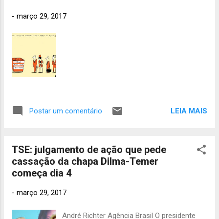
265
Maranguape.
agost
-
março 29, 2017
o 2013
304
julho
2013
375
junho 2013
297
maio
2013
357
abril 2013
LEIA MAIS
Postar um comentário
366
março
2013
385
TSE: julgamento de ação que pede
fevereiro
cassação da chapa Dilma-Temer
2013
304
começa dia 4
janeiro 2013
446
-
março 29, 2017
deze
mbro 2012
André Richter Agência Brasil O presidente
376