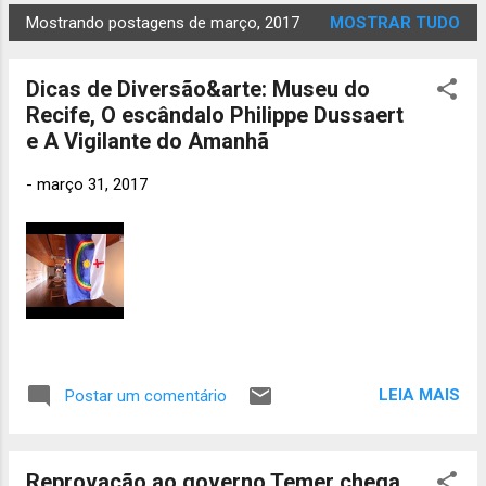
2025
568
Mostrando postagens de março, 2017
MOSTRAR TUDO
setembro
2025
646
Dicas de Diversão&arte: Museu do
agosto
Recife, O escândalo Philippe Dussaert
2025
620
e A Vigilante do Amanhã
julho 2025
642
-
março 31, 2017
junho
2025
593
maio 2025
489
abril
2025
442
março 2025
379
fevere
LEIA MAIS
Postar um comentário
iro 2025
438
janeiro
2025
485
Reprovação ao governo Temer chega