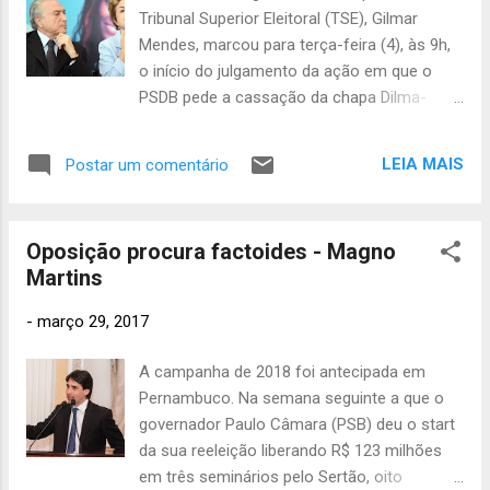
novem
Tribunal Superior Eleitoral (TSE), Gilmar
bro 2012
Mendes, marcou para terça-feira (4), às 9h,
401
outubr
o início do julgamento da ação em que o
o 2012
PSDB pede a cassação da chapa Dilma-
508
Temer, que disputou as eleições
setem
presidenciais de 2014. Para analisar o
bro 2012
LEIA MAIS
Postar um comentário
268
processo, foram marcadas quatro sessões
agost
na semana que vem. A última etapa do
o 2012
processo foi concluída ontem (28) pelo
319
julho
Oposição procura factoides - Magno
relator, ministro Herman Benjamin, que
2012
584
Martins
enviou aos demais integrantes do colegiado
junho 2012
o relatório final. Ao concluir o processo,
-
março 29, 2017
649
Herman pediu a Gilmar Mendes que inclua o
maio
processo imediatamente na pauta,
2012
824
A campanha de 2018 foi antecipada em
conforme prevê a Lei de Inelegibilidade (Lei
Pernambuco. Na semana seguinte a que o
abril 2012
Complementar 64/1990). No relatório, que é
783
governador Paulo Câmara (PSB) deu o start
mantido em sigilo pelo relator, há uma
março
da sua reeleição liberando R$ 123 milhões
2012
727
síntese sobre a fase de coleta de provas,
em três seminários pelo Sertão, oito