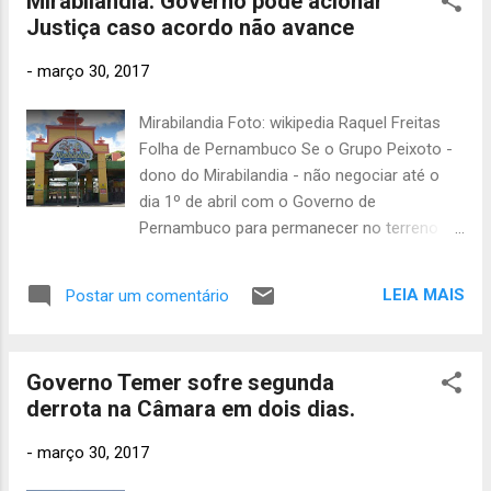
Mirabilandia: Governo pode acionar
um prejuízo estimado à Petr...
Justiça caso acordo não avance
agosto
2019
69
-
março 30, 2017
julho 2019
37
Mirabilandia Foto: wikipedia Raquel Freitas
junho
Folha de Pernambuco Se o Grupo Peixoto -
2019
52
dono do Mirabilandia - não negociar até o
maio 2019
dia 1º de abril com o Governo de
46
Pernambuco para permanecer no terreno do
abril
2019
50
Centro de Convenções, em Olinda, é
possível que a Justiça seja acionada para
março 2019
LEIA MAIS
Postar um comentário
avaliar a reintegração de posse da área. Isso
34
fevereir
porque a empresa dona do empreendimento
o 2019
48
alega não ter tido tempo hábil para transferir
Governo Temer sofre segunda
o parque para o terreno na Mata do Ronca,
janeiro 2019
derrota na Câmara em dois dias.
68
às margens da BR-101, em Paulista, e
dezem
solicita alongamento do contrato por, pelo
bro 2018
-
março 30, 2017
menos, mais dois anos. O impasse,
111
novem
portanto, é que, para isso ser autorizado, a