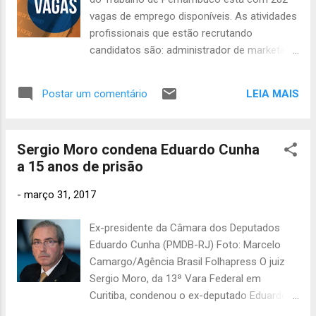
deputados federais Nelson Meurer (PP-PR),
156
vagas de emprego disponíveis. As atividades
fevere
Mário Negromonte Júnior (PP-BA), Arthur
profissionais que estão recrutando
iro 2021
Lira (PP-AL), José Otávio Germano (PP-RS),
137
candidatos são: administrador de marketing,
Luiz Fernando Faria (PP-MG) e Roberto
janeiro
dentista, operador de empilhadeira,
2021
86
Britto (PP-BA), além de João Genu, ex-
motofretista, entre outros. Os salários
assessor parlamentar do falecido deputado
LEIA MAIS
Postar um comentário
dezembro
variam entre R$ 937 e R$ 4.355 mil. Podem
federal José Janene - além da perda da
2020
21
se candidatar profissionais de todos os
aposentadoria especial dos congressistas. ...
níveis de escolaridade e pessoas com
novembro
Sergio Moro condena Eduardo Cunha
2020
1
deficiência. As vagas estão distribuídas em
a 15 anos de prisão
diversas regiões de Pernambuco. Clique aqui
outubro
para verificar o telefone e o endereço de
2020
6
-
março 31, 2017
uma Agência do Trabalho mais próxima da
setembro
sua localidade. Confira a lista de vagas:
2020
16
Ex-presidente da Câmara dos Deputados
Eduardo Cunha (PMDB-RJ) Foto: Marcelo
agosto
Camargo/Agência Brasil Folhapress O juiz
2020
16
Sergio Moro, da 13ª Vara Federal em
julho 2020
Curitiba, condenou o ex-deputado Eduardo
31
Cunha (PMDB) pelos crimes de corrupção
junho