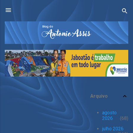
Pular para o conteúdo principal
Arquivo
P
o
agosto
s
2026
68
t
julho 2026
a