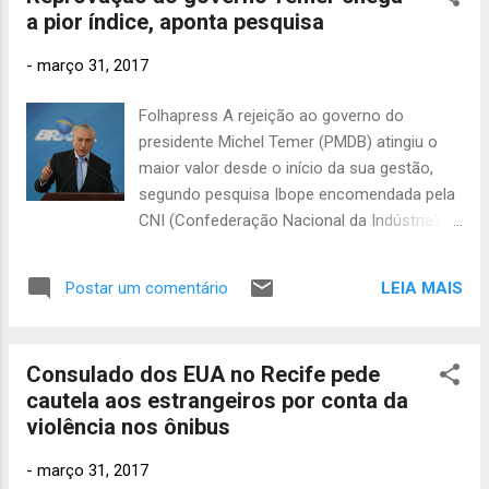
dezembro
a pior índice, aponta pesquisa
2024
681
-
março 31, 2017
novembro
2024
477
Folhapress A rejeição ao governo do
outubro
presidente Michel Temer (PMDB) atingiu o
2024
374
maior valor desde o início da sua gestão,
setembro
segundo pesquisa Ibope encomendada pela
2024
395
CNI (Confederação Nacional da Indústria) e
divulgada nesta sexta (31). Para 55% dos
agosto
entrevistados, a gestão Temer é ruim ou
2024
423
LEIA MAIS
Postar um comentário
péssima. Essa parcela era de 39% em junho
julho 2024
de 2016, um mês após ele assumir a
439
junho
Presidência, ainda de forma interina. Em
2024
457
Consulado dos EUA no Recife pede
dezembro, a reprovação chegou ao patamar
cautela aos estrangeiros por conta da
de 46%. Atualmente, o governo é
maio 2024
violência nos ônibus
461
considerado bom ou ótimo por 10% dos
abril
entrevistados, percentual que era de 13% em
2024
475
-
março 31, 2017
dezembro. Para 31%, a gestão do